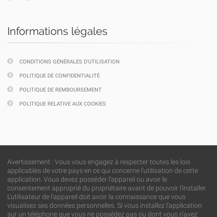
Informations légales
CONDITIONS GÉNÉRALES D'UTILISATION
POLITIQUE DE CONFIDENTIALITÉ
POLITIQUE DE REMBOURSEMENT
POLITIQUE RELATIVE AUX COOKIES
Avertissement : Vous vous engagez à respecter toutes les lois
applicables de votre pays en ce qui concerne l'utilisation de cette
application. Vous devez posséder l'appareil ou avoir le
consentement approprié du propriétaire avant de pouvoir l'installer.
L'utilisateur de l'appareil doit avoir la connaissance que vous
visualisez ses données personnelles. Si vous installez l'application
sur un téléphone que vous ne possédez pas ou dont vous n'avez