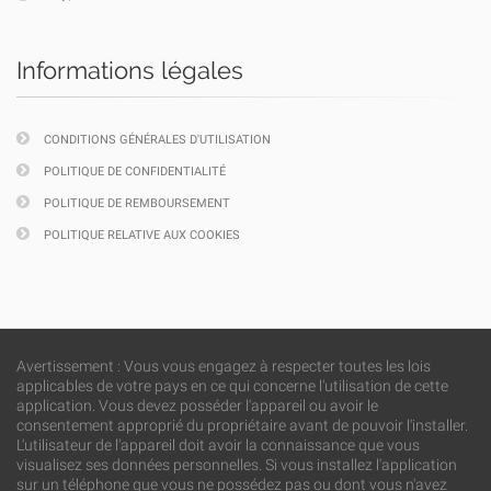
Informations légales
CONDITIONS GÉNÉRALES D'UTILISATION
POLITIQUE DE CONFIDENTIALITÉ
POLITIQUE DE REMBOURSEMENT
POLITIQUE RELATIVE AUX COOKIES
Avertissement : Vous vous engagez à respecter toutes les lois
applicables de votre pays en ce qui concerne l'utilisation de cette
application. Vous devez posséder l'appareil ou avoir le
consentement approprié du propriétaire avant de pouvoir l'installer.
L'utilisateur de l'appareil doit avoir la connaissance que vous
visualisez ses données personnelles. Si vous installez l'application
sur un téléphone que vous ne possédez pas ou dont vous n'avez