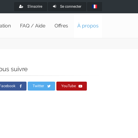
S'inscrire
Se connecter
lation
FAQ / Aide
Offres
À propos
ous suivre
Facebook
Twitter
YouTube