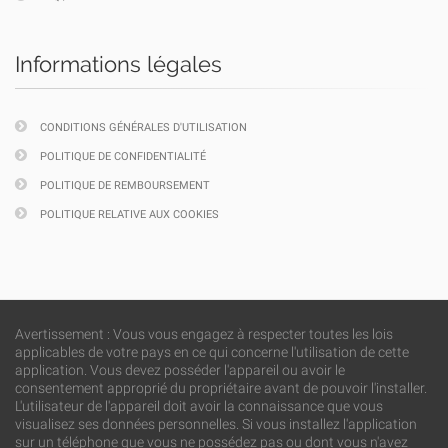
Informations légales
CONDITIONS GÉNÉRALES D'UTILISATION
POLITIQUE DE CONFIDENTIALITÉ
POLITIQUE DE REMBOURSEMENT
POLITIQUE RELATIVE AUX COOKIES
Avertissement : Vous vous engagez à respecter toutes les lois
applicables de votre pays en ce qui concerne l'utilisation de cette
application. Vous devez posséder l'appareil ou avoir le
consentement approprié du propriétaire avant de pouvoir l'installer.
L'utilisateur de l'appareil doit avoir la connaissance que vous
visualisez ses données personnelles. Si vous installez l'application
sur un téléphone que vous ne possédez pas ou dont vous n'avez