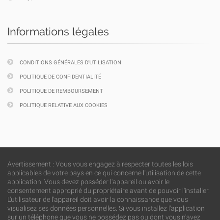
Informations légales
CONDITIONS GÉNÉRALES D'UTILISATION
POLITIQUE DE CONFIDENTIALITÉ
POLITIQUE DE REMBOURSEMENT
POLITIQUE RELATIVE AUX COOKIES
Avertissement : Vous vous engagez à respecter toutes les lois
applicables de votre pays en ce qui concerne l'utilisation de cette
application. Vous devez posséder l'appareil ou avoir le
consentement approprié du propriétaire avant de pouvoir l'installer.
L'utilisateur de l'appareil doit avoir la connaissance que vous
visualisez ses données personnelles. Si vous installez l'application
sur un téléphone que vous ne possédez pas ou dont vous n'avez