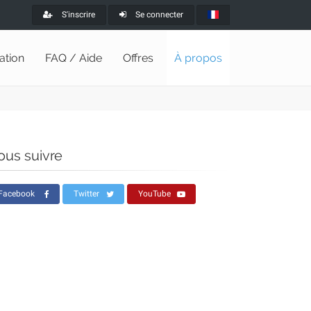
S'inscrire
Se connecter
lation
FAQ / Aide
Offres
À propos
ous suivre
Facebook
Twitter
YouTube