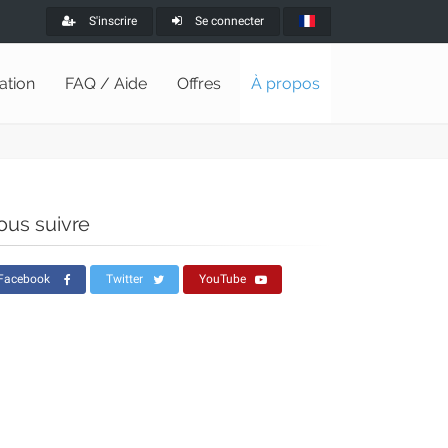
S'inscrire
Se connecter
lation
FAQ / Aide
Offres
À propos
ous suivre
Facebook
Twitter
YouTube