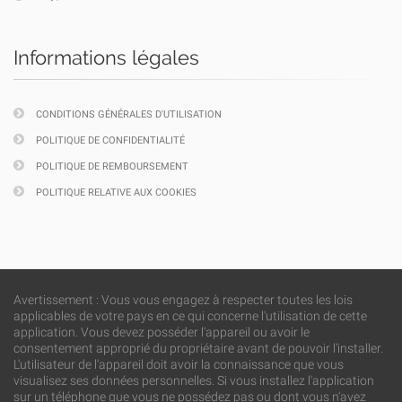
Informations légales
CONDITIONS GÉNÉRALES D'UTILISATION
POLITIQUE DE CONFIDENTIALITÉ
POLITIQUE DE REMBOURSEMENT
POLITIQUE RELATIVE AUX COOKIES
Avertissement : Vous vous engagez à respecter toutes les lois
applicables de votre pays en ce qui concerne l'utilisation de cette
application. Vous devez posséder l'appareil ou avoir le
consentement approprié du propriétaire avant de pouvoir l'installer.
L'utilisateur de l'appareil doit avoir la connaissance que vous
visualisez ses données personnelles. Si vous installez l'application
sur un téléphone que vous ne possédez pas ou dont vous n'avez