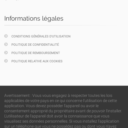
Informations légales
CONDITIONS GÉNÉRALES D'UTILISATION
POLITIQUE DE CONFIDENTIALITÉ
POLITIQUE DE REMBOURSEMENT
POLITIQUE RELATIVE AUX COOKIES
Avertissement : Vous vous engagez à respecter toutes les lois
applicables de votre pays en ce qui concerne l'utilisation de cette
application. Vous devez posséder l'appareil ou avoir le
consentement approprié du propriétaire avant de pouvoir l'installer.
L'utilisateur de l'appareil doit avoir la connaissance que vous
visualisez ses données personnelles. Si vous installez l'application
sur un téléphone que vous ne possédez pas ou dont vous n'avez