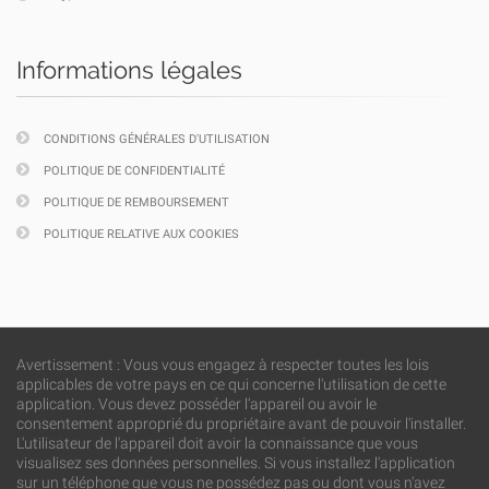
Informations légales
CONDITIONS GÉNÉRALES D'UTILISATION
POLITIQUE DE CONFIDENTIALITÉ
POLITIQUE DE REMBOURSEMENT
POLITIQUE RELATIVE AUX COOKIES
Avertissement : Vous vous engagez à respecter toutes les lois
applicables de votre pays en ce qui concerne l'utilisation de cette
application. Vous devez posséder l'appareil ou avoir le
consentement approprié du propriétaire avant de pouvoir l'installer.
L'utilisateur de l'appareil doit avoir la connaissance que vous
visualisez ses données personnelles. Si vous installez l'application
sur un téléphone que vous ne possédez pas ou dont vous n'avez