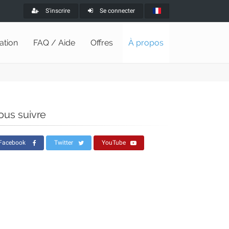
S'inscrire
Se connecter
lation
FAQ / Aide
Offres
À propos
ous suivre
Facebook
Twitter
YouTube