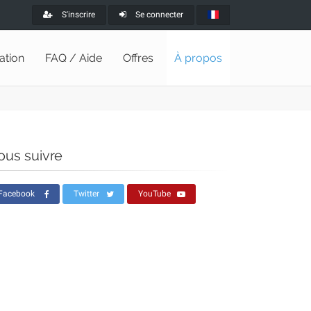
S'inscrire
Se connecter
lation
FAQ / Aide
Offres
À propos
ous suivre
Facebook
Twitter
YouTube