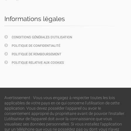
Informations légales
CONDITIONS GÉNÉRALES D'UTILISATION
POLITIQUE DE CONFIDENTIALITÉ
POLITIQUE DE REMBOURSEMENT
POLITIQUE RELATIVE AUX COOKIES
Avertissement : Vous vous engagez à respecter toutes les lois
applicables de votre pays en ce qui concerne l'utilisation de cette
application. Vous devez posséder l'appareil ou avoir le
consentement approprié du propriétaire avant de pouvoir l'installer.
L'utilisateur de l'appareil doit avoir la connaissance que vous
visualisez ses données personnelles. Si vous installez l'application
sur un téléphone que vous ne possédez pas ou dont vous n'avez