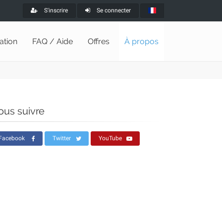
S'inscrire
Se connecter
lation
FAQ / Aide
Offres
À propos
ous suivre
Facebook
Twitter
YouTube