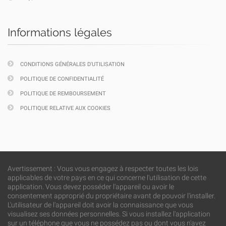
Informations légales
CONDITIONS GÉNÉRALES D'UTILISATION
POLITIQUE DE CONFIDENTIALITÉ
POLITIQUE DE REMBOURSEMENT
POLITIQUE RELATIVE AUX COOKIES
Avertissement : Vous vous engagez à respecter toutes les lois
applicables de votre pays en ce qui concerne l'utilisation de cette
application. Vous devez posséder l'appareil ou avoir le
consentement approprié du propriétaire avant de pouvoir l'installer.
L'utilisateur de l'appareil doit avoir la connaissance que vous
visualisez ses données personnelles. Si vous installez l'application
sur un téléphone que vous ne possédez pas ou dont vous n'avez