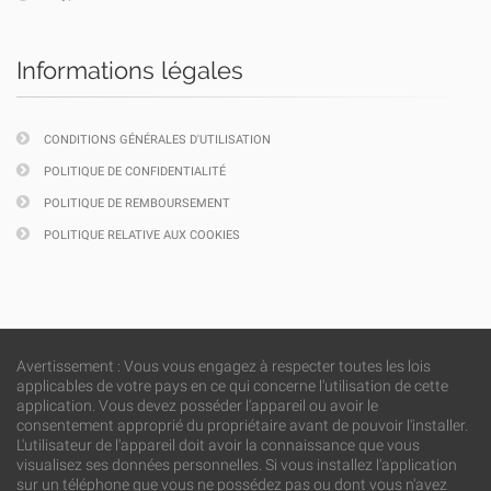
Informations légales
CONDITIONS GÉNÉRALES D'UTILISATION
POLITIQUE DE CONFIDENTIALITÉ
POLITIQUE DE REMBOURSEMENT
POLITIQUE RELATIVE AUX COOKIES
Avertissement : Vous vous engagez à respecter toutes les lois
applicables de votre pays en ce qui concerne l'utilisation de cette
application. Vous devez posséder l'appareil ou avoir le
consentement approprié du propriétaire avant de pouvoir l'installer.
L'utilisateur de l'appareil doit avoir la connaissance que vous
visualisez ses données personnelles. Si vous installez l'application
sur un téléphone que vous ne possédez pas ou dont vous n'avez