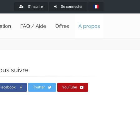
S'inscrire
Se connecter
lation
FAQ / Aide
Offres
À propos
ous suivre
Facebook
Twitter
YouTube