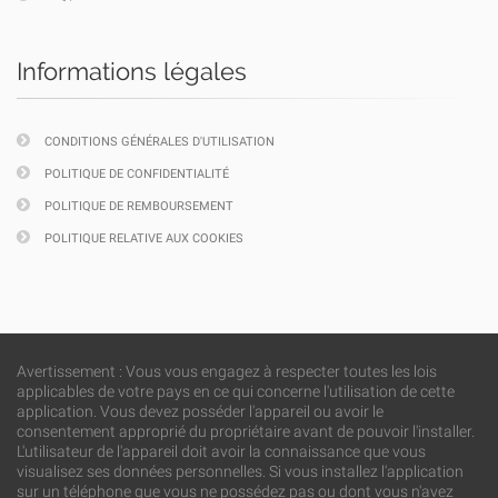
Informations légales
CONDITIONS GÉNÉRALES D'UTILISATION
POLITIQUE DE CONFIDENTIALITÉ
POLITIQUE DE REMBOURSEMENT
POLITIQUE RELATIVE AUX COOKIES
Avertissement : Vous vous engagez à respecter toutes les lois
applicables de votre pays en ce qui concerne l'utilisation de cette
application. Vous devez posséder l'appareil ou avoir le
consentement approprié du propriétaire avant de pouvoir l'installer.
L'utilisateur de l'appareil doit avoir la connaissance que vous
visualisez ses données personnelles. Si vous installez l'application
sur un téléphone que vous ne possédez pas ou dont vous n'avez