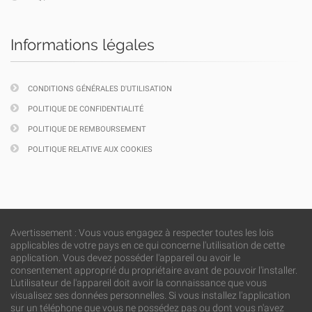
Informations légales
CONDITIONS GÉNÉRALES D'UTILISATION
POLITIQUE DE CONFIDENTIALITÉ
POLITIQUE DE REMBOURSEMENT
POLITIQUE RELATIVE AUX COOKIES
Avertissement : Vous vous engagez à respecter toutes les lois
applicables de votre pays en ce qui concerne l'utilisation de cette
application. Vous devez posséder l'appareil ou avoir le
consentement approprié du propriétaire avant de pouvoir l'installer.
L'utilisateur de l'appareil doit avoir la connaissance que vous
visualisez ses données personnelles. Si vous installez l'application
sur un téléphone que vous ne possédez pas ou dont vous n'avez