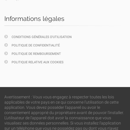
Informations légales
CONDITIONS GÉNÉRALES D'UTILISATION
POLITIQUE DE CONFIDENTIALITÉ
POLITIQUE DE REMBOURSEMENT
POLITIQUE RELATIVE AUX COOKIES
Avertissement : Vous vous engagez à respecter toutes les lois
applicables de votre pays en ce qui concerne l'utilisation de cette
application. Vous devez posséder l'appareil ou avoir le
consentement approprié du propriétaire avant de pouvoir l'installer.
L'utilisateur de l'appareil doit avoir la connaissance que vous
visualisez ses données personnelles. Si vous installez l'application
sur un téléphone que vous ne possédez pas ou dont vous n'avez