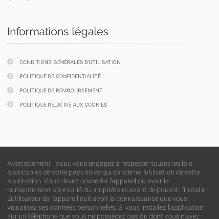
Informations légales
CONDITIONS GÉNÉRALES D'UTILISATION
POLITIQUE DE CONFIDENTIALITÉ
POLITIQUE DE REMBOURSEMENT
POLITIQUE RELATIVE AUX COOKIES
Avertissement : Vous vous engagez à respecter toutes les lois
applicables de votre pays en ce qui concerne l'utilisation de cette
application. Vous devez posséder l'appareil ou avoir le
consentement approprié du propriétaire avant de pouvoir l'installer.
L'utilisateur de l'appareil doit avoir la connaissance que vous
visualisez ses données personnelles. Si vous installez l'application
sur un téléphone que vous ne possédez pas ou dont vous n'avez