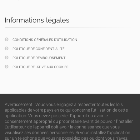
Informations légales
CONDITIONS GÉNÉRALES D'UTILISATION
POLITIQUE DE CONFIDENTIALITÉ
POLITIQUE DE REMBOURSEMENT
POLITIQUE RELATIVE AUX COOKIES
Avertissement : Vous vous engagez à respecter toutes les lois
applicables de votre pays en ce qui concerne l'utilisation de cette
application. Vous devez posséder l'appareil ou avoir le
consentement approprié du propriétaire avant de pouvoir l'installer.
L'utilisateur de l'appareil doit avoir la connaissance que vous
visualisez ses données personnelles. Si vous installez l'application
sur un téléphone que vous ne possédez pas ou dont vous n'avez