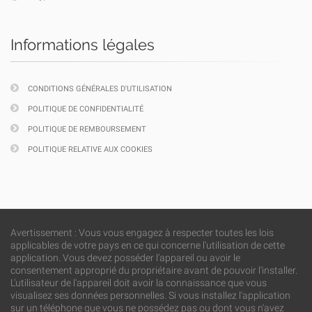
Informations légales
CONDITIONS GÉNÉRALES D'UTILISATION
POLITIQUE DE CONFIDENTIALITÉ
POLITIQUE DE REMBOURSEMENT
POLITIQUE RELATIVE AUX COOKIES
Avertissement : Vous vous engagez à respecter toutes les lois
applicables de votre pays en ce qui concerne l'utilisation de cette
application. Vous devez posséder l'appareil ou avoir le
consentement approprié du propriétaire avant de pouvoir l'installer.
L'utilisateur de l'appareil doit avoir la connaissance que vous
visualisez ses données personnelles. Si vous installez l'application
sur un téléphone que vous ne possédez pas ou dont vous n'avez