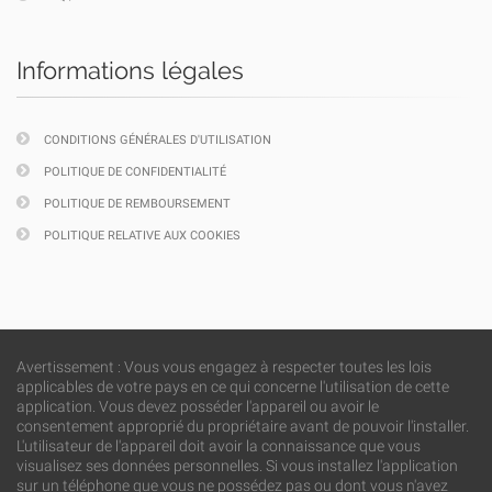
Informations légales
CONDITIONS GÉNÉRALES D'UTILISATION
POLITIQUE DE CONFIDENTIALITÉ
POLITIQUE DE REMBOURSEMENT
POLITIQUE RELATIVE AUX COOKIES
Avertissement : Vous vous engagez à respecter toutes les lois
applicables de votre pays en ce qui concerne l'utilisation de cette
application. Vous devez posséder l'appareil ou avoir le
consentement approprié du propriétaire avant de pouvoir l'installer.
L'utilisateur de l'appareil doit avoir la connaissance que vous
visualisez ses données personnelles. Si vous installez l'application
sur un téléphone que vous ne possédez pas ou dont vous n'avez