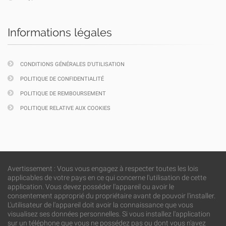
Informations légales
CONDITIONS GÉNÉRALES D'UTILISATION
POLITIQUE DE CONFIDENTIALITÉ
POLITIQUE DE REMBOURSEMENT
POLITIQUE RELATIVE AUX COOKIES
Avertissement : Vous vous engagez à respecter toutes les lois
applicables de votre pays en ce qui concerne l'utilisation de cette
application. Vous devez posséder l'appareil ou avoir le
consentement approprié du propriétaire avant de pouvoir l'installer.
L'utilisateur de l'appareil doit avoir la connaissance que vous
visualisez ses données personnelles. Si vous installez l'application
sur un téléphone que vous ne possédez pas ou dont vous n'avez