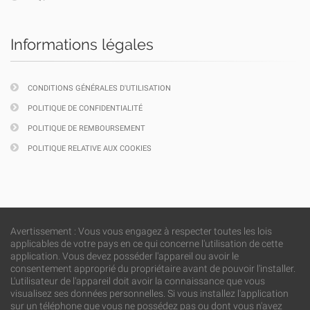
Informations légales
CONDITIONS GÉNÉRALES D'UTILISATION
POLITIQUE DE CONFIDENTIALITÉ
POLITIQUE DE REMBOURSEMENT
POLITIQUE RELATIVE AUX COOKIES
Avertissement : Vous vous engagez à respecter toutes les lois
applicables de votre pays en ce qui concerne l'utilisation de cette
application. Vous devez posséder l'appareil ou avoir le
consentement approprié du propriétaire avant de pouvoir l'installer.
L'utilisateur de l'appareil doit avoir la connaissance que vous
visualisez ses données personnelles. Si vous installez l'application
sur un téléphone que vous ne possédez pas ou dont vous n'avez