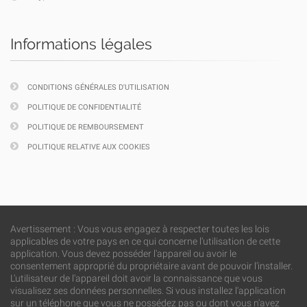
Informations légales
CONDITIONS GÉNÉRALES D'UTILISATION
POLITIQUE DE CONFIDENTIALITÉ
POLITIQUE DE REMBOURSEMENT
POLITIQUE RELATIVE AUX COOKIES
Avertissement : Vous vous engagez à respecter toutes les lois
applicables de votre pays en ce qui concerne l'utilisation de cette
application. Vous devez posséder l'appareil ou avoir le
consentement approprié du propriétaire avant de pouvoir l'installer.
L'utilisateur de l'appareil doit avoir la connaissance que vous
visualisez ses données personnelles. Si vous installez l'application
sur un téléphone que vous ne possédez pas ou dont vous n'avez