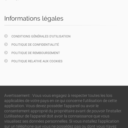
Informations légales
CONDITIONS GÉNÉRALES D'UTILISATION
POLITIQUE DE CONFIDENTIALITÉ
POLITIQUE DE REMBOURSEMENT
POLITIQUE RELATIVE AUX COOKIES
Avertissement : Vous vous engagez à respecter toutes les lois
applicables de votre pays en ce qui concerne l'utilisation de cette
application. Vous devez posséder l'appareil ou avoir le
consentement approprié du propriétaire avant de pouvoir l'installer.
L'utilisateur de l'appareil doit avoir la connaissance que vous
visualisez ses données personnelles. Si vous installez l'application
sur un téléphone que vous ne possédez pas ou dont vous n'avez