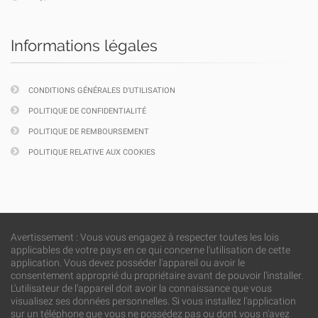
Informations légales
CONDITIONS GÉNÉRALES D'UTILISATION
POLITIQUE DE CONFIDENTIALITÉ
POLITIQUE DE REMBOURSEMENT
POLITIQUE RELATIVE AUX COOKIES
Avertissement : Vous vous engagez à respecter toutes les lois
applicables de votre pays en ce qui concerne l'utilisation de cette
application. Vous devez posséder l'appareil ou avoir le
consentement approprié du propriétaire avant de pouvoir l'installer.
L'utilisateur de l'appareil doit avoir la connaissance que vous
visualisez ses données personnelles. Si vous installez l'application
sur un téléphone que vous ne possédez pas ou dont vous n'avez