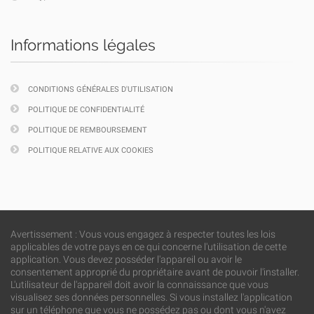
Informations légales
CONDITIONS GÉNÉRALES D'UTILISATION
POLITIQUE DE CONFIDENTIALITÉ
POLITIQUE DE REMBOURSEMENT
POLITIQUE RELATIVE AUX COOKIES
Avertissement : Vous vous engagez à respecter toutes les lois
applicables de votre pays en ce qui concerne l'utilisation de cette
application. Vous devez posséder l'appareil ou avoir le
consentement approprié du propriétaire avant de pouvoir l'installer.
L'utilisateur de l'appareil doit avoir la connaissance que vous
visualisez ses données personnelles. Si vous installez l'application
sur un téléphone que vous ne possédez pas ou dont vous n'avez