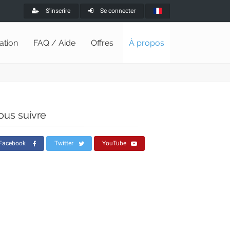
S'inscrire
Se connecter
lation
FAQ / Aide
Offres
À propos
ous suivre
Facebook
Twitter
YouTube