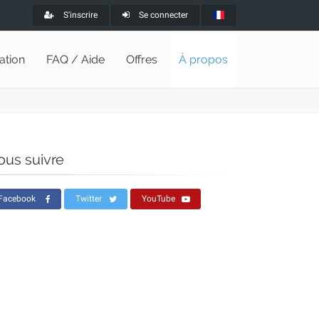
S'inscrire
Se connecter
lation
FAQ / Aide
Offres
À propos
ous suivre
Facebook
Twitter
YouTube