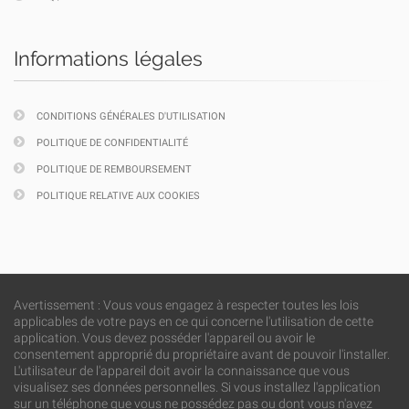
Informations légales
CONDITIONS GÉNÉRALES D'UTILISATION
POLITIQUE DE CONFIDENTIALITÉ
POLITIQUE DE REMBOURSEMENT
POLITIQUE RELATIVE AUX COOKIES
Avertissement : Vous vous engagez à respecter toutes les lois
applicables de votre pays en ce qui concerne l'utilisation de cette
application. Vous devez posséder l'appareil ou avoir le
consentement approprié du propriétaire avant de pouvoir l'installer.
L'utilisateur de l'appareil doit avoir la connaissance que vous
visualisez ses données personnelles. Si vous installez l'application
sur un téléphone que vous ne possédez pas ou dont vous n'avez