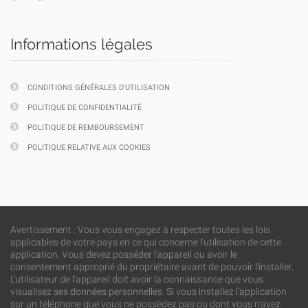
Informations légales
CONDITIONS GÉNÉRALES D'UTILISATION
POLITIQUE DE CONFIDENTIALITÉ
POLITIQUE DE REMBOURSEMENT
POLITIQUE RELATIVE AUX COOKIES
Avertissement : Vous vous engagez à respecter toutes les lois
applicables de votre pays en ce qui concerne l'utilisation de cette
application. Vous devez posséder l'appareil ou avoir le
consentement approprié du propriétaire avant de pouvoir l'installer.
L'utilisateur de l'appareil doit avoir la connaissance que vous
visualisez ses données personnelles. Si vous installez l'application
sur un téléphone que vous ne possédez pas ou dont vous n'avez