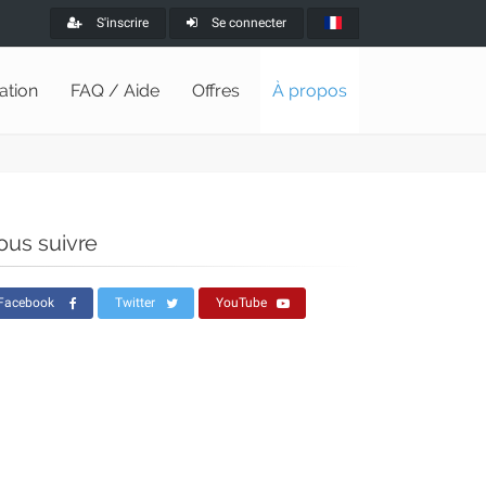
S'inscrire
Se connecter
lation
FAQ / Aide
Offres
À propos
ous suivre
Facebook
Twitter
YouTube