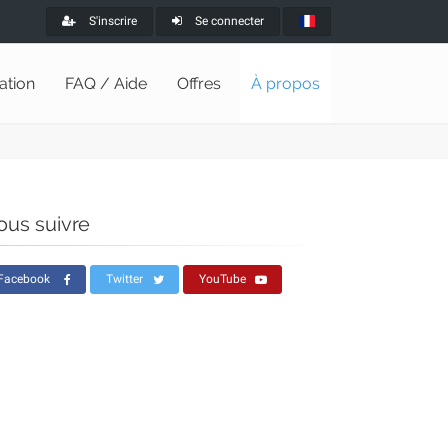
S'inscrire
Se connecter
lation
FAQ / Aide
Offres
À propos
ous suivre
Facebook
Twitter
YouTube