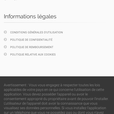
Informations légales
CONDITIONS GÉNÉRALES D'UTILISATION
POLITIQUE DE CONFIDENTIALITÉ
POLITIQUE DE REMBOURSEMENT
POLITIQUE RELATIVE AUX COOKIES
Avertissement : Vous vous engagez à respecter toutes les lois
applicables de votre pays en ce qui concerne l'utilisation de cette
application. Vous devez posséder l'appareil ou avoir le
consentement approprié du propriétaire avant de pouvoir l'installer.
L'utilisateur de l'appareil doit avoir la connaissance que vous
visualisez ses données personnelles. Si vous installez l'application
sur un téléphone que vous ne possédez pas ou dont vous n'avez