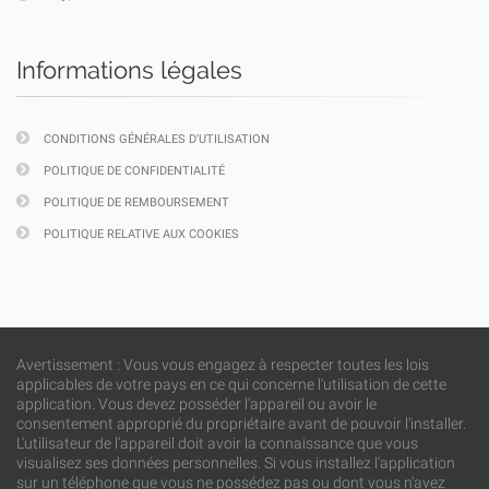
Informations légales
CONDITIONS GÉNÉRALES D'UTILISATION
POLITIQUE DE CONFIDENTIALITÉ
POLITIQUE DE REMBOURSEMENT
POLITIQUE RELATIVE AUX COOKIES
Avertissement : Vous vous engagez à respecter toutes les lois
applicables de votre pays en ce qui concerne l'utilisation de cette
application. Vous devez posséder l'appareil ou avoir le
consentement approprié du propriétaire avant de pouvoir l'installer.
L'utilisateur de l'appareil doit avoir la connaissance que vous
visualisez ses données personnelles. Si vous installez l'application
sur un téléphone que vous ne possédez pas ou dont vous n'avez