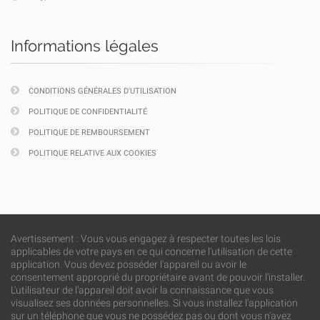
Informations légales
CONDITIONS GÉNÉRALES D'UTILISATION
POLITIQUE DE CONFIDENTIALITÉ
POLITIQUE DE REMBOURSEMENT
POLITIQUE RELATIVE AUX COOKIES
Avertissement : Vous vous engagez à respecter toutes les lois
applicables de votre pays en ce qui concerne l'utilisation de cette
application. Vous devez posséder l'appareil ou avoir le
consentement approprié du propriétaire avant de pouvoir l'installer.
L'utilisateur de l'appareil doit avoir la connaissance que vous
visualisez ses données personnelles. Si vous installez l'application
sur un téléphone que vous ne possédez pas ou dont vous n'avez