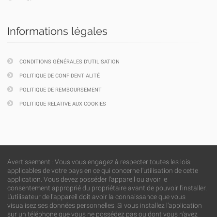
Informations légales
CONDITIONS GÉNÉRALES D'UTILISATION
POLITIQUE DE CONFIDENTIALITÉ
POLITIQUE DE REMBOURSEMENT
POLITIQUE RELATIVE AUX COOKIES
Avertissement : Vous vous engagez à respecter toutes les lois
applicables de votre pays en ce qui concerne l'utilisation de cette
application. Vous devez posséder l'appareil ou avoir le
consentement approprié du propriétaire avant de pouvoir l'installer.
L'utilisateur de l'appareil doit avoir la connaissance que vous
visualisez ses données personnelles. Si vous installez l'application
sur un téléphone que vous ne possédez pas ou dont vous n'avez