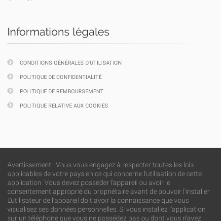
Informations légales
CONDITIONS GÉNÉRALES D'UTILISATION
POLITIQUE DE CONFIDENTIALITÉ
POLITIQUE DE REMBOURSEMENT
POLITIQUE RELATIVE AUX COOKIES
Avertissement : Vous vous engagez à respecter toutes les lois
applicables de votre pays en ce qui concerne l'utilisation de cette
application. Vous devez posséder l'appareil ou avoir le
consentement approprié du propriétaire avant de pouvoir l'installer.
L'utilisateur de l'appareil doit avoir la connaissance que vous
visualisez ses données personnelles. Si vous installez l'application
sur un téléphone que vous ne possédez pas ou dont vous n'avez