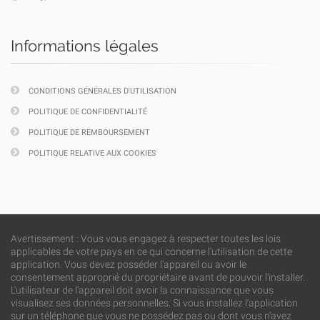
Informations légales
CONDITIONS GÉNÉRALES D'UTILISATION
POLITIQUE DE CONFIDENTIALITÉ
POLITIQUE DE REMBOURSEMENT
POLITIQUE RELATIVE AUX COOKIES
Avertissement : Vous vous engagez à respecter toutes les lois
applicables de votre pays en ce qui concerne l'utilisation de cette
application. Vous devez posséder l'appareil ou avoir le
consentement approprié du propriétaire avant de pouvoir l'installer.
L'utilisateur de l'appareil doit avoir la connaissance que vous
visualisez ses données personnelles. Si vous installez l'application
sur un téléphone que vous ne possédez pas ou dont vous n'avez