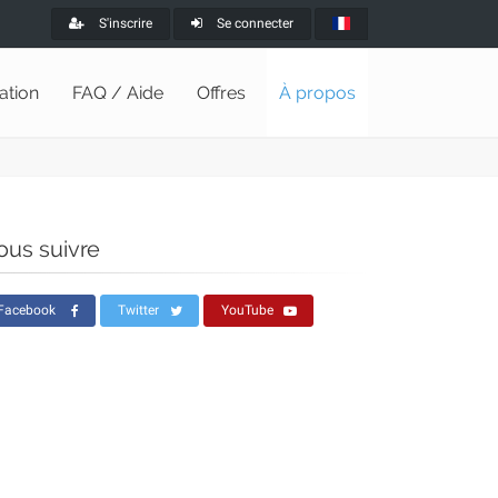
S'inscrire
Se connecter
lation
FAQ / Aide
Offres
À propos
ous suivre
Facebook
Twitter
YouTube