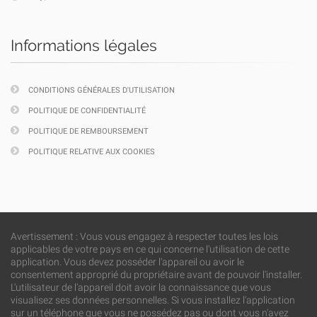
Informations légales
CONDITIONS GÉNÉRALES D'UTILISATION
POLITIQUE DE CONFIDENTIALITÉ
POLITIQUE DE REMBOURSEMENT
POLITIQUE RELATIVE AUX COOKIES
Avertissement : Vous vous engagez à respecter toutes les lois
applicables de votre pays en ce qui concerne l'utilisation de cette
application. Vous devez posséder l'appareil ou avoir le
consentement approprié du propriétaire avant de pouvoir l'installer.
L'utilisateur de l'appareil doit avoir la connaissance que vous
visualisez ses données personnelles. Si vous installez l'application
sur un téléphone que vous ne possédez pas ou dont vous n'avez