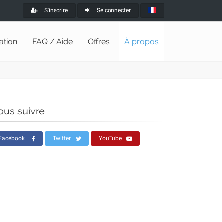
S'inscrire
Se connecter
lation
FAQ / Aide
Offres
À propos
ous suivre
Facebook
Twitter
YouTube