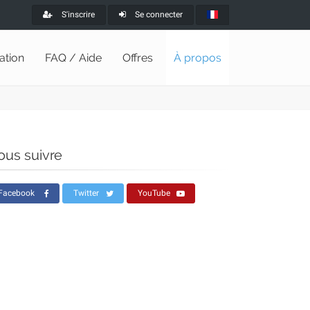
S'inscrire
Se connecter
lation
FAQ / Aide
Offres
À propos
ous suivre
Facebook
Twitter
YouTube