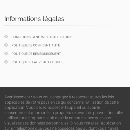
Informations légales
CONDITIONS GÉNÉRALES D'UTILISATION
POLITIQUE DE CONFIDENTIALITÉ
POLITIQUE DE REMBOURSEMENT
POLITIQUE RELATIVE AUX COOKIES
Avertissement : Vous vous engagez à respecter toutes les lois
applicables de votre pays en ce qui concerne l'utilisation de cette
application. Vous devez posséder l'appareil ou avoir le
consentement approprié du propriétaire avant de pouvoir l'installer.
L'utilisateur de l'appareil doit avoir la connaissance que vous
visualisez ses données personnelles. Si vous installez l'application
sur un téléphone que vous ne possédez pas ou dont vous n'avez