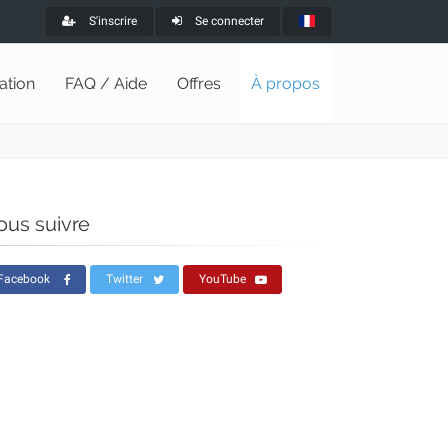
S'inscrire
Se connecter
lation
FAQ / Aide
Offres
À propos
ous suivre
Facebook
Twitter
YouTube