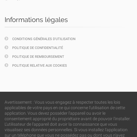
Informations légales
CONDITIONS GÉNÉRALES D'UTILISATION
POLITIQUE DE CONFIDENTIALITÉ
POLITIQUE DE REMBOURSEMENT
POLITIQUE RELATIVE AUX COOKIES
Avertissement : Vous vous engagez à respecter toutes les lois
applicables de votre pays en ce qui concerne l'utilisation de cette
application. Vous devez posséder l'appareil ou avoir le
consentement approprié du propriétaire avant de pouvoir l'installer.
L'utilisateur de l'appareil doit avoir la connaissance que vous
visualisez ses données personnelles. Si vous installez l'application
sur un téléphone que vous ne possédez pas ou dont vous n'avez