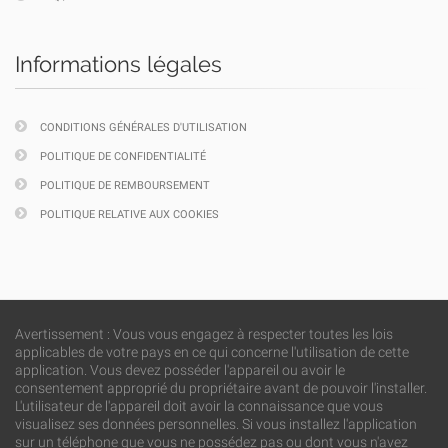
Informations légales
CONDITIONS GÉNÉRALES D'UTILISATION
POLITIQUE DE CONFIDENTIALITÉ
POLITIQUE DE REMBOURSEMENT
POLITIQUE RELATIVE AUX COOKIES
Avertissement : Vous vous engagez à respecter toutes les lois
applicables de votre pays en ce qui concerne l'utilisation de cette
application. Vous devez posséder l'appareil ou avoir le
consentement approprié du propriétaire avant de pouvoir l'installer.
L'utilisateur de l'appareil doit avoir la connaissance que vous
visualisez ses données personnelles. Si vous installez l'application
sur un téléphone que vous ne possédez pas ou dont vous n'avez